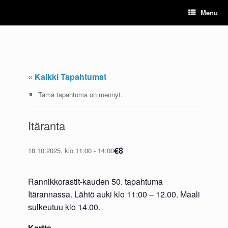
Skip
Menu
to
content
« Kaikki Tapahtumat
Tämä tapahtuma on mennyt.
Itäranta
€8
18.10.2025, klo 11:00
-
14:00
Rannikkorastit-kauden 50. tapahtuma
Itärannassa. Lähtö auki klo 11:00 – 12.00. Maali
sulkeutuu klo 14.00.
Kartta