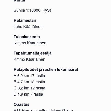
Sunila 1:10000 (KyS)
Ratamestari
Juho Kääriäinen
Tuloslaskenta
Kimmo Kääriäinen
Tapahtumajärjestäjä
Kmmo Kääriäinen
Ratapituudet ja rastien lukumäärät
A 6,2 km 17 rastia
B 4,7 km 13 rastia
C 3,2 km 12 rastia
D 1,9 km 7 rastia
Opastus
E18 Hurukselantien risteys (3 km)