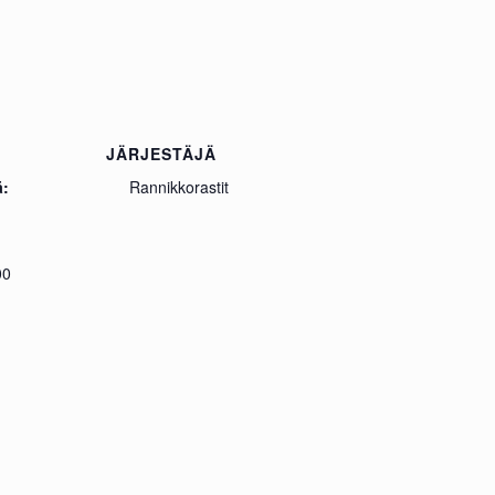
JÄRJESTÄJÄ
ä:
Rannikkorastit
00