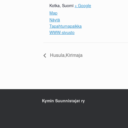
Kotka
,
Suomi
+ Google
Map
Näytä
Tapahtumapaikka
WWW-sivusto
Husula,Kirimaja
Kymin Suunnistajat ry