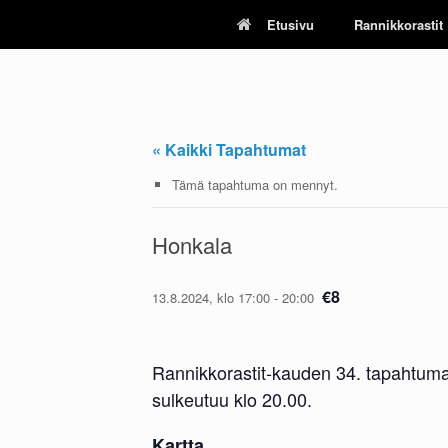
Skip
Etusivu
Rannikkorastit
to
content
« Kaikki Tapahtumat
Tämä tapahtuma on mennyt.
Honkala
€8
13.8.2024, klo 17:00
-
20:00
Rannikkorastit-kauden 34. tapahtuma
sulkeutuu klo 20.00.
Kartta