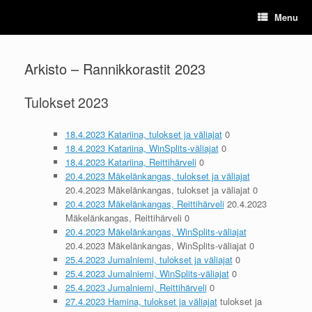
Skip
Menu
to
content
Arkisto – Rannikkorastit 2023
Tulokset 2023
18.4.2023 Katariina, tulokset ja väliajat
0
18.4.2023 Katariina, WinSplits-väliajat
0
18.4.2023 Katariina, Reittihärveli
0
20.4.2023 Mäkelänkangas, tulokset ja väliajat
20.4.2023 Mäkelänkangas, tulokset ja väliajat 0
20.4.2023 Mäkelänkangas, Reittihärveli
20.4.2023
Mäkelänkangas, Reittihärveli 0
20.4.2023 Mäkelänkangas, WinSplits-väliajat
20.4.2023 Mäkelänkangas, WinSplits-väliajat 0
25.4.2023 Jumalniemi, tulokset ja väliajat
0
25.4.2023 Jumalniemi, WinSplits-väliajat
0
25.4.2023 Jumalniemi, Reittihärveli
0
27.4.2023 Hamina, tulokset ja väliajat
tulokset ja