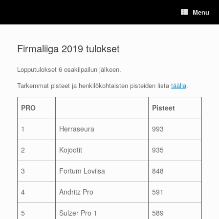
Skip
Menu
to
content
Firmaliiga 2019 tulokset
Lopputulokset 6 osakilpailun jälkeen.
Tarkemmat pisteet ja henkilökohtaisten pisteiden lista
täällä
.
PRO
Pisteet
1
Herraseura
993
2
Kojootit
935
3
Fortum Loviisa
848
4
Andritz Pro
591
5
Sulzer Pro 1
589