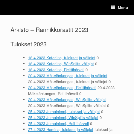
Skip
Menu
to
content
Arkisto – Rannikkorastit 2023
Tulokset 2023
18.4.2023 Katariina, tulokset ja väliajat
0
18.4.2023 Katariina, WinSplits-väliajat
0
18.4.2023 Katariina, Reittihärveli
0
20.4.2023 Mäkelänkangas, tulokset ja väliajat
20.4.2023 Mäkelänkangas, tulokset ja väliajat 0
20.4.2023 Mäkelänkangas, Reittihärveli
20.4.2023
Mäkelänkangas, Reittihärveli 0
20.4.2023 Mäkelänkangas, WinSplits-väliajat
20.4.2023 Mäkelänkangas, WinSplits-väliajat 0
25.4.2023 Jumalniemi, tulokset ja väliajat
0
25.4.2023 Jumalniemi, WinSplits-väliajat
0
25.4.2023 Jumalniemi, Reittihärveli
0
27.4.2023 Hamina, tulokset ja väliajat
tulokset ja