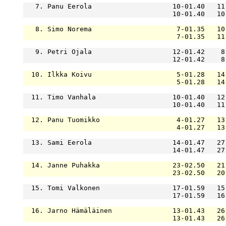
   7. Panu Eerola                    10-01.40   11
                                     10-01.40   10
   8. Simo Norema                     7-01.35   10
                                      7-01.35   11
   9. Petri Ojala                    12-01.42    8
                                     12-01.42    8
  10. Ilkka Koivu                     5-01.28   14
                                      5-01.28   14
  11. Timo Vanhala                   10-01.40   12
                                     10-01.40   11
  12. Panu Tuomikko                   4-01.27   13
                                      4-01.27   13
  13. Sami Eerola                    14-01.47   27
                                     14-01.47   27
  14. Janne Puhakka                  23-02.50   21
                                     23-02.50   20
  15. Tomi Valkonen                  17-01.59   15
                                     17-01.59   16
  16. Jarno Hämäläinen               13-01.43   26
                                     13-01.43   26