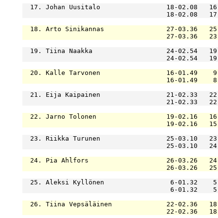
  17. Johan Uusitalo                 18-02.08   16
                                     18-02.08   17
  18. Arto Sinikannas                27-03.36   25
                                     27-03.36   23
  19. Tiina Naakka                   24-02.54   19
                                     24-02.54   19
  20. Kalle Tarvonen                 16-01.49    9
                                     16-01.49    8
  21. Eija Kaipainen                 21-02.33   22
                                     21-02.33   22
  22. Jarno Tolonen                  19-02.16   16
                                     19-02.16   15
  23. Riikka Turunen                 25-03.10   23
                                     25-03.10   24
  24. Pia Ahlfors                    26-03.26   24
                                     26-03.26   25
  25. Aleksi Kyllönen                 6-01.32    5
                                      6-01.32    5
  26. Tiina Vepsäläinen              22-02.36   18
                                     22-02.36   18