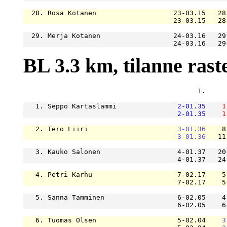
  28. Rosa Kotanen                   23-03.15   28
                                     23-03.15   28
  29. Merja Kotanen                  24-03.16   29
                                     24-03.16   29
BL 3.3 km, tilanne rastei
                                           1.     
   1. Seppo Kartaslammi               
2-01.35
1
2-01.35
1
   2. Tero Liiri                      
3-01.36
    8
3-01.36
   11
   3. Kauko Salonen                   4-01.37   20
                                      4-01.37   24
   4. Petri Karhu                     7-02.17    5
                                      7-02.17    5
   5. Sanna Tamminen                  6-02.05    4
                                      6-02.05    6
   6. Tuomas Olsen                    5-02.04    
3