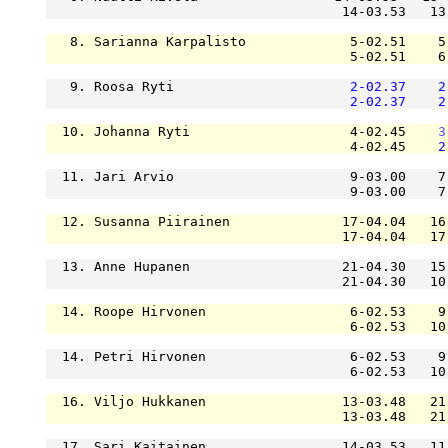
                                     14-03.53   13
   8. Sarianna Karpalisto             5-02.51    5
                                      5-02.51    6
   9. Roosa Ryti                      
2-02.37
2
2-02.37
2
  10. Johanna Ryti                    4-02.45    
3
                                      4-02.45    
2
  11. Jari Arvio                      9-03.00    7
                                      9-03.00    7
  12. Susanna Piirainen              17-04.04   16
                                     17-04.04   17
  13. Anne Hupanen                   21-04.30   15
                                     21-04.30   10
  14. Roope Hirvonen                  6-02.53    9
                                      6-02.53   10
  14. Petri Hirvonen                  6-02.53    9
                                      6-02.53   10
  16. Viljo Hukkanen                 13-03.48   21
                                     13-03.48   21
  17. Sari Kaitainen                 14-03.53   11