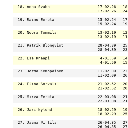
  18. Anna Svahn                     17-02.26   18
                                     17-02.26   24
  19. Raimo Eerola                   15-02.24   17
                                     15-02.24   19
  20. Noora Tommila                  13-02.19   12
                                     13-02.19   11
  21. Patrik Blonqvist               28-04.39   25
                                     28-04.39   23
  22. Esa Knaapi                      4-01.59   14
                                      4-01.59   15
  23. Jorma Kemppainen               11-02.09   23
                                     11-02.09   26
  24. Elina Sorvali                  21-02.52   20
                                     21-02.52   20
  25. Mirva Eerola                   22-03.08   21
                                     22-03.08   21
  26. Jari Nylund                    18-02.29   19
                                     18-02.29   25
  27. Jaana Pirtilä                  26-04.35   27
                                     26-04.35   27