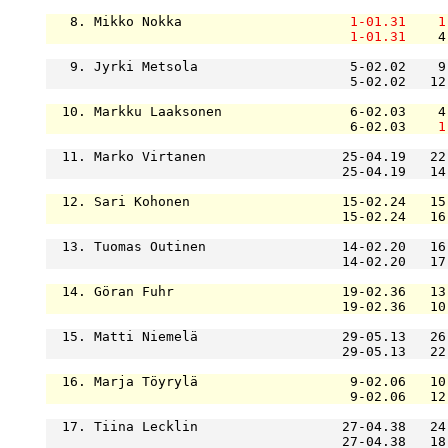
   8. Mikko Nokka                     
1-01.31
1
1-01.31
    4
   9. Jyrki Metsola                   5-02.02    9
                                      5-02.02   12
  10. Markku Laaksonen                6-02.03    4
                                      6-02.03    
1
  11. Marko Virtanen                 25-04.19   22
                                     25-04.19   14
  12. Sari Kohonen                   15-02.24   15
                                     15-02.24   16
  13. Tuomas Outinen                 14-02.20   16
                                     14-02.20   17
  14. Göran Fuhr                     19-02.36   13
                                     19-02.36   10
  15. Matti Niemelä                  29-05.13   26
                                     29-05.13   22
  16. Marja Töyrylä                   9-02.06   10
                                      9-02.06   12
  17. Tiina Lecklin                  27-04.38   24
                                     27-04.38   18