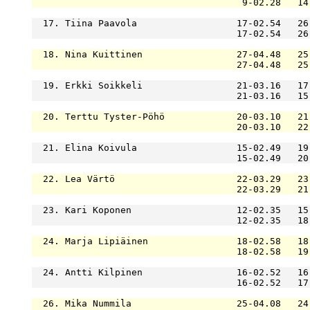
                                      9-02.28   14
  17. Tiina Paavola                  17-02.54   26
                                     17-02.54   26
  18. Nina Kuittinen                 27-04.48   25
                                     27-04.48   25
  19. Erkki Soikkeli                 21-03.16   17
                                     21-03.16   15
  20. Terttu Tyster-Pöhö             20-03.10   21
                                     20-03.10   22
  21. Elina Koivula                  15-02.49   19
                                     15-02.49   20
  22. Lea Värtö                      22-03.29   23
                                     22-03.29   21
  23. Kari Koponen                   12-02.35   15
                                     12-02.35   18
  24. Marja Lipiäinen                18-02.58   18
                                     18-02.58   19
  24. Antti Kilpinen                 16-02.52   16
                                     16-02.52   17
  26. Mika Nummila                   25-04.08   24