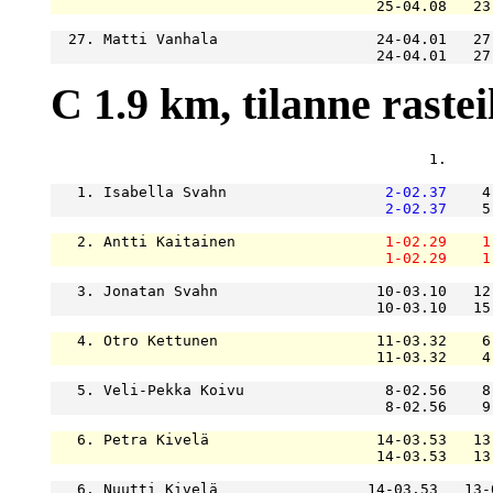
                                     25-04.08   23
  27. Matti Vanhala                  24-04.01   27
                                     24-04.01   27
C 1.9 km, tilanne rasteil
                                           1.     
   1. Isabella Svahn                  
2-02.37
    4
2-02.37
    5
   2. Antti Kaitainen                 
1-02.29
1
1-02.29
1
   3. Jonatan Svahn                  10-03.10   12
                                     10-03.10   15
   4. Otro Kettunen                  11-03.32    6
                                     11-03.32    4
   5. Veli-Pekka Koivu                8-02.56    8
                                      8-02.56    9
   6. Petra Kivelä                   14-03.53   13
                                     14-03.53   13
   6. Nuutti Kivelä                 14-03.53   13-