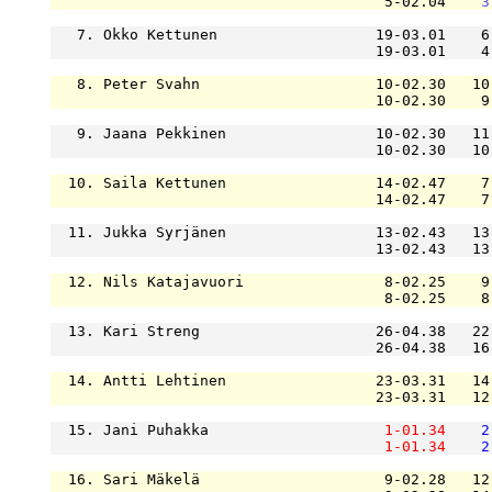
                                      5-02.04    
3
   7. Okko Kettunen                  19-03.01    6
                                     19-03.01    4
   8. Peter Svahn                    10-02.30   10
                                     10-02.30    9
   9. Jaana Pekkinen                 10-02.30   11
                                     10-02.30   10
  10. Saila Kettunen                 14-02.47    7
                                     14-02.47    7
  11. Jukka Syrjänen                 13-02.43   13
                                     13-02.43   13
  12. Nils Katajavuori                8-02.25    9
                                      8-02.25    8
  13. Kari Streng                    26-04.38   22
                                     26-04.38   16
  14. Antti Lehtinen                 23-03.31   14
                                     23-03.31   12
  15. Jani Puhakka                    
1-01.34
2
1-01.34
2
  16. Sari Mäkelä                     9-02.28   12