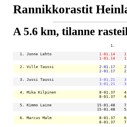
Rannikkorastit Heinla
A 5.6 km, tilanne rasteil
                                           1.     
   1. Jonne Lehto                     
1-01.14
1
1-01.14
1
   2. Ville Taussi                    
2-01.17
2
2-01.17
2
   3. Jussi Taussi                    
3-01.21
3
3-01.21
3
   4. Mika Kilpinen                   8-01.37    4
                                      8-01.37    4
   5. Kimmo Laine                    15-01.48    7
                                     15-01.48    5
   6. Marcus Malm                     8-01.37    6
                                      8-01.37    7