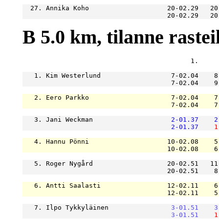
  27. Annika Koho                    20-02.29   20
                                     20-02.29   20
B 5.0 km, tilanne rasteil
                                           1.     
   1. Kim Westerlund                  7-02.04    8
                                      7-02.04    9
   2. Eero Parkko                     7-02.04    7
                                      7-02.04    7
   3. Jani Weckman                    
2-01.37
2
2-01.37
1
   4. Hannu Pönni                    10-02.08    5
                                     10-02.08    6
   5. Roger Nygård                   20-02.51   11
                                     20-02.51    8
   6. Antti Saalasti                 12-02.11    6
                                     12-02.11    5
   7. Ilpo Tykkyläinen                
3-01.51
3
3-01.51
1