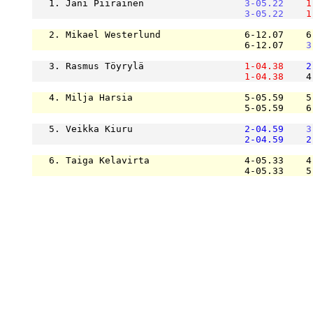
   1. Jani Piirainen                  
3-05.22
1
3-05.22
1
   2. Mikael Westerlund               6-12.07    6
                                      6-12.07    
3
   3. Rasmus Töyrylä                  
1-04.38
2
1-04.38
    4
   4. Milja Harsia                    5-05.59    5
                                      5-05.59    6
   5. Veikka Kiuru                    
2-04.59
3
2-04.59
2
   6. Taiga Kelavirta                 4-05.33    4
                                      4-05.33    5