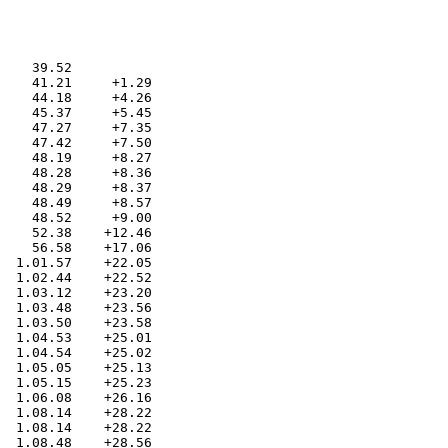
    39.52          

    41.21     +1.29

    44.18     +4.26

    45.37     +5.45

    47.27     +7.35

    47.42     +7.50

    48.19     +8.27

    48.28     +8.36

    48.29     +8.37

    48.49     +8.57

    48.52     +9.00

    52.38    +12.46

    56.58    +17.06

  1.01.57    +22.05

  1.02.44    +22.52

  1.03.12    +23.20

  1.03.48    +23.56

  1.03.50    +23.58

  1.04.53    +25.01

  1.04.54    +25.02

  1.05.05    +25.13

  1.05.15    +25.23

  1.06.08    +26.16

  1.08.14    +28.22

  1.08.14    +28.22

  1.08.48    +28.56
