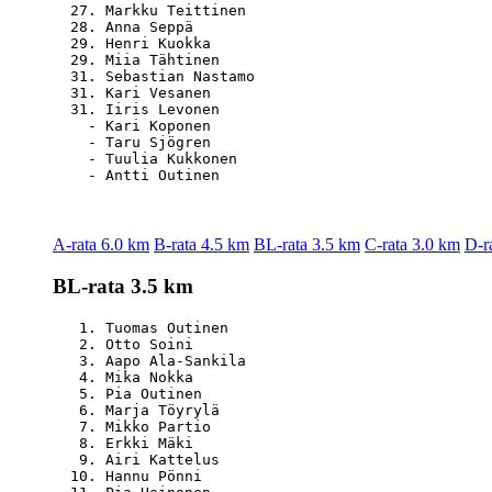
  27. Markku Teittinen                            
  28. Anna Seppä                                  
  29. Henri Kuokka                                
  29. Miia Tähtinen                               
  31. Sebastian Nastamo                           
  31. Kari Vesanen                                
  31. Iiris Levonen                               
    - Kari Koponen                                
    - Taru Sjögren                                
    - Tuulia Kukkonen                             
A-rata 6.0 km
B-rata 4.5 km
BL-rata 3.5 km
C-rata 3.0 km
D-r
BL-rata 3.5 km
   1. Tuomas Outinen                              
   2. Otto Soini                                  
   3. Aapo Ala-Sankila                            
   4. Mika Nokka                                  
   5. Pia Outinen                                 
   6. Marja Töyrylä                               
   7. Mikko Partio                                
   8. Erkki Mäki                                  
   9. Airi Kattelus                               
  10. Hannu Pönni                                 