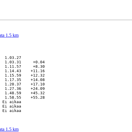
ata 1.5 km
  1.03.27          

  1.03.31     +0.04

  1.11.57     +8.30

  1.14.43    +11.16

  1.15.59    +12.32

  1.17.35    +14.08

  1.20.37    +17.10

  1.27.36    +24.09

  1.48.59    +45.32

  1.58.55    +55.28

 Ei aikaa          

 Ei aikaa          

ata 1.5 km