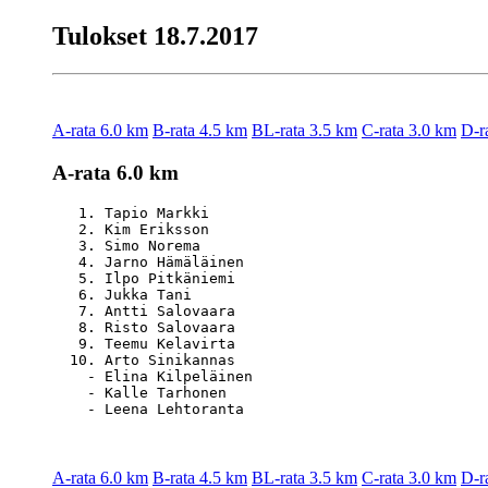
Tulokset 18.7.2017
A-rata 6.0 km
B-rata 4.5 km
BL-rata 3.5 km
C-rata 3.0 km
D-r
A-rata 6.0 km
   1. Tapio Markki                                
   2. Kim Eriksson                                
   3. Simo Norema                                 
   4. Jarno Hämäläinen                            
   5. Ilpo Pitkäniemi                             
   6. Jukka Tani                                  
   7. Antti Salovaara                             
   8. Risto Salovaara                             
   9. Teemu Kelavirta                             
  10. Arto Sinikannas                             
    - Elina Kilpeläinen                           
    - Kalle Tarhonen                              
A-rata 6.0 km
B-rata 4.5 km
BL-rata 3.5 km
C-rata 3.0 km
D-r