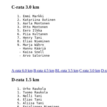
C-rata 3.0 km
   1. Emmi Markki                                 
   2. Katariina Outinen                           
   3. Aarla Montonen                              
   3. Otto Montonen                               
   5. Eero Ilkka                                  
   6. Piia Kultanen                               
   7. Henry Tani                                  
   8. Elias Nieminen                              
   9. Marja Währn                                 
    - Hannu Kääriä                                
    - Kaisa Snell                                 
A-rata 6.0 km
B-rata 4.5 km
BL-rata 3.5 km
C-rata 3.0 km
D-r
D-rata 1.5 km
   1. Urho Raukola                                
   1. Tuomo Raukola                               
   3. Nelli Tani                                  
   4. Elias Tani                                  
   5. Aliisa Tani                                 
   6. Enjalinnea Nieminen                         