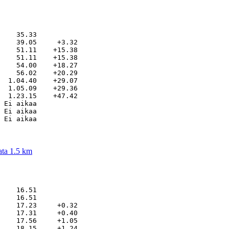
    35.33          

    39.05     +3.32

    51.11    +15.38

    51.11    +15.38

    54.00    +18.27

    56.02    +20.29

  1.04.40    +29.07

  1.05.09    +29.36

  1.23.15    +47.42

 Ei aikaa          

 Ei aikaa          

ata 1.5 km
    16.51          

    16.51          

    17.23     +0.32

    17.31     +0.40

    17.56     +1.05

    18.15     +1.24
