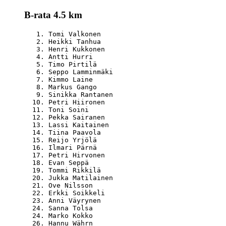
B-rata 4.5 km
   1. Tomi Valkonen                               
   2. Heikki Tanhua                               
   3. Henri Kukkonen                              
   4. Antti Hurri                                 
   5. Timo Pirtilä                                
   6. Seppo Lamminmäki                            
   7. Kimmo Laine                                 
   8. Markus Gango                                
   9. Sinikka Rantanen                            
  10. Petri Hiironen                              
  11. Toni Soini                                  
  12. Pekka Sairanen                              
  13. Lassi Kaitainen                             
  14. Tiina Paavola                               
  15. Reijo Yrjölä                                
  16. Ilmari Pärnä                                
  17. Petri Hirvonen                              
  18. Evan Seppä                                  
  19. Tommi Rikkilä                               
  20. Jukka Matilainen                            
  21. Ove Nilsson                                 
  22. Erkki Soikkeli                              
  23. Anni Väyrynen                               
  24. Sanna Tolsa                                 
  24. Marko Kokko                                 
  26. Hannu Währn                                 