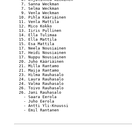
   7. Sanna Weckman                               
   7. Selma Weckman                               
   9. Venla Weckman                               
  10. Pihla Kääriäinen                            
  11. Venla Mattila                               
  12. Mico Kokko                                  
  13. Iiris Pullinen                              
  14. Ella Tulimaa                                
  15. Ella Mattila                                
  15. Esa Mattila                                 
  17. Neela Nousiainen                            
  17. Heidi Nousiainen                            
  17. Nuppu Nousiainen                            
  20. Juho Kääriäinen                             
  21. Milla Rantamo                               
  21. Maija Rantamo                               
  23. Hilma Rauhasalo                             
  24. Laura Rauhasalo                             
  24. Valma Rauhasalo                             
  26. Toivo Rauhasalo                             
  26. Jani Rauhasalo                              
    - Saara Eerola                                
    - Juho Eerola                                 
    - Antti Yli-Knuussi                           