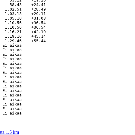
    53.22    +19.20

    58.43    +24.41

  1.02.51    +28.49

  1.03.13    +29.11

  1.05.10    +31.08

  1.10.56    +36.54

  1.10.56    +36.54

  1.16.21    +42.19

  1.19.16    +45.14

  1.29.46    +55.44

 Ei aikaa          

 Ei aikaa          

 Ei aikaa          

 Ei aikaa          

 Ei aikaa          

 Ei aikaa          

 Ei aikaa          

 Ei aikaa          

 Ei aikaa          

 Ei aikaa          

 Ei aikaa          

 Ei aikaa          

 Ei aikaa          

 Ei aikaa          

 Ei aikaa          

ata 1.5 km