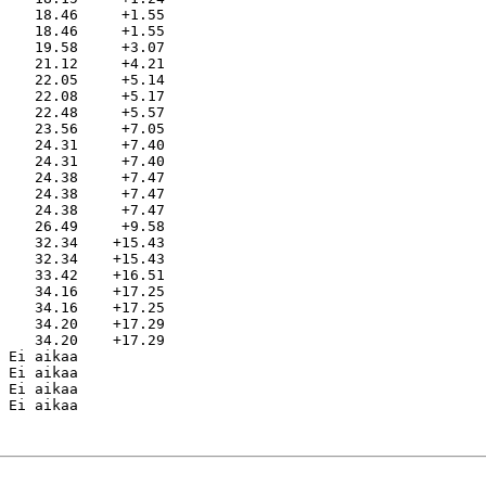
    18.46     +1.55

    18.46     +1.55

    19.58     +3.07

    21.12     +4.21

    22.05     +5.14

    22.08     +5.17

    22.48     +5.57

    23.56     +7.05

    24.31     +7.40

    24.31     +7.40

    24.38     +7.47

    24.38     +7.47

    24.38     +7.47

    26.49     +9.58

    32.34    +15.43

    32.34    +15.43

    33.42    +16.51

    34.16    +17.25

    34.16    +17.25

    34.20    +17.29

    34.20    +17.29

 Ei aikaa          

 Ei aikaa          

 Ei aikaa          
