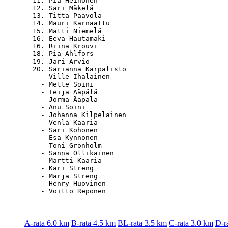
  11. Pia Heinonen                                
  12. Sari Mäkelä                                 
  13. Titta Paavola                               
  14. Mauri Karnaattu                             
  15. Matti Niemelä                               
  16. Eeva Hautamäki                              
  16. Riina Krouvi                                
  18. Pia Ahlfors                                 
  19. Jari Arvio                                  
  20. Sarianna Karpalisto                         
    - Ville Ihalainen                             
    - Mette Soini                                 
    - Teija Ääpälä                                
    - Jorma Ääpälä                                
    - Anu Soini                                   
    - Johanna Kilpeläinen                         
    - Venla Kääriä                                
    - Sari Kohonen                                
    - Esa Kynnönen                                
    - Toni Grönholm                               
    - Sanna Ollikainen                            
    - Martti Kääriä                               
    - Kari Streng                                 
    - Marja Streng                                
    - Henry Huovinen                              
A-rata 6.0 km
B-rata 4.5 km
BL-rata 3.5 km
C-rata 3.0 km
D-r