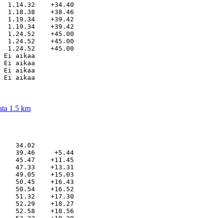
  1.14.32    +34.40

  1.18.38    +38.46

  1.19.34    +39.42

  1.19.34    +39.42

  1.24.52    +45.00

  1.24.52    +45.00

  1.24.52    +45.00

 Ei aikaa          

 Ei aikaa          

 Ei aikaa          

ata 1.5 km
    34.02          

    39.46     +5.44

    45.47    +11.45

    47.33    +13.31

    49.05    +15.03

    50.45    +16.43

    50.54    +16.52

    51.32    +17.30

    52.29    +18.27

    52.58    +18.56
